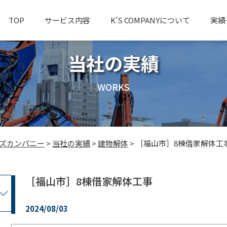
TOP
サービス内容
K’S COMPANYについて
実績
当社の実績
WORKS
ーズカンパニー
>
当社の実績
>
建物解体
>
［福山市］8棟借家解体工
［福山市］8棟借家解体工事
2024/08/03