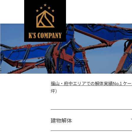
福山・府中エリアでの解体実績No.1 ケ
坪
建物解体