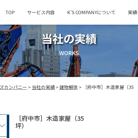
TOP
サービス内容
K’S COMPANYについて
実績
当社の実績
WORKS
ーズカンパニー
>
当社の実績
>
建物解体
>
［府中市］木造家屋（35
）
［府中市］木造家屋（35
坪